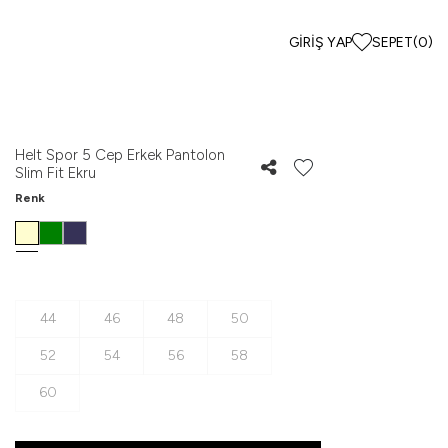
GIRIŞ YAP
SEPET
(
0
)
Helt Spor 5 Cep Erkek Pantolon
Slim Fit Ekru
Renk
44
46
48
50
52
54
56
58
60