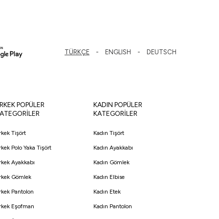
TÜRKÇE
ENGLISH
DEUTSCH
RKEK POPÜLER
KADIN POPÜLER
ATEGORİLER
KATEGORİLER
rkek Tişört
Kadın Tişört
rkek Polo Yaka Tişört
Kadın Ayakkabı
rkek Ayakkabı
Kadın Gömlek
rkek Gömlek
Kadın Elbise
rkek Pantolon
Kadın Etek
rkek Eşofman
Kadın Pantolon