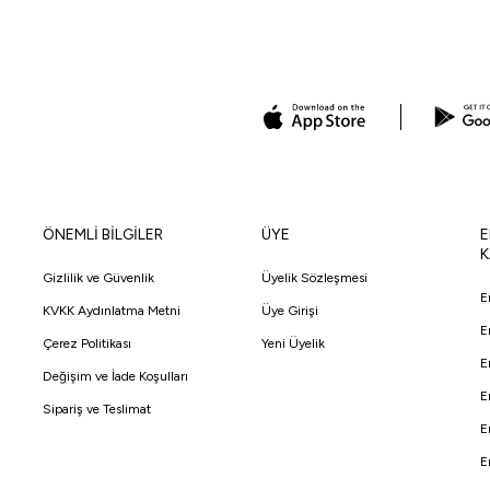
ÖNEMLİ BİLGİLER
ÜYE
E
K
Gizlilik ve Güvenlik
Üyelik Sözleşmesi
E
KVKK Aydınlatma Metni
Üye Girişi
E
Çerez Politikası
Yeni Üyelik
E
Değişim ve İade Koşulları
E
Sipariş ve Teslimat
E
E