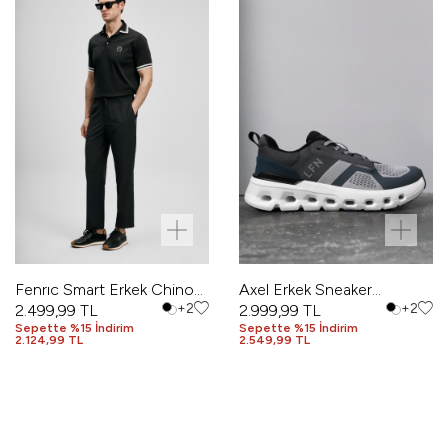
Fenrıc Smart Erkek Chino
Axel Erkek Sneaker
Pantolon Slim Fit Siyah
2.499,99
TL
+2
Ayakkabı Gri
2.999,99
TL
+2
Sepette %15 İndirim
Sepette %15 İndirim
2.124,99 TL
2.549,99 TL