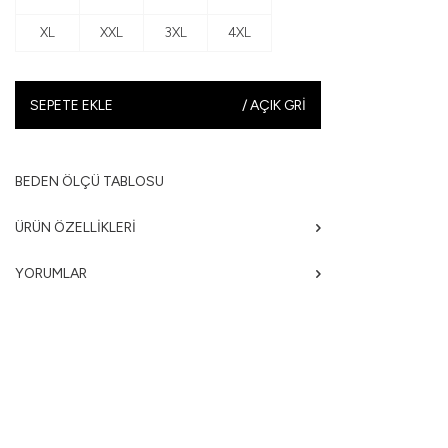
XL
XXL
3XL
4XL
SEPETE EKLE
/
AÇIK GRI
BEDEN ÖLÇÜ TABLOSU
ÜRÜN ÖZELLIKLERI
YORUMLAR