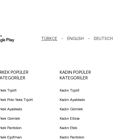
TÜRKÇE
ENGLISH
DEUTSCH
RKEK POPÜLER
KADIN POPÜLER
ATEGORİLER
KATEGORİLER
rkek Tişört
Kadın Tişört
rkek Polo Yaka Tişört
Kadın Ayakkabı
rkek Ayakkabı
Kadın Gömlek
rkek Gömlek
Kadın Elbise
rkek Pantolon
Kadın Etek
rkek Eşofman
Kadın Pantolon