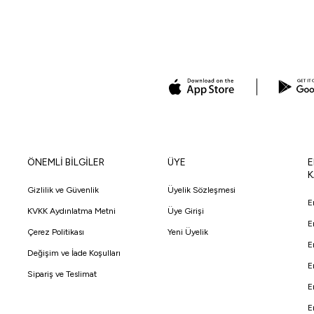
ÖNEMLİ BİLGİLER
ÜYE
E
K
Gizlilik ve Güvenlik
Üyelik Sözleşmesi
E
KVKK Aydınlatma Metni
Üye Girişi
E
Çerez Politikası
Yeni Üyelik
E
Değişim ve İade Koşulları
E
Sipariş ve Teslimat
E
E