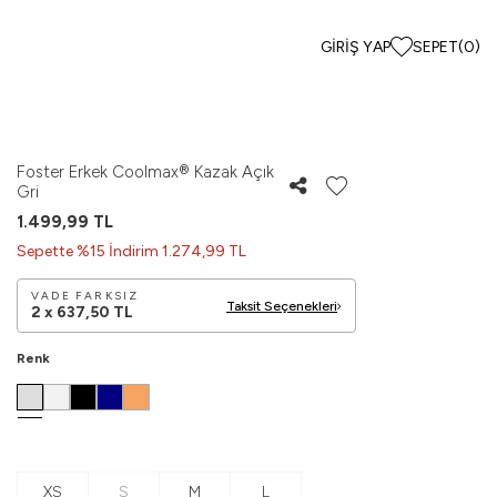
GIRIŞ YAP
SEPET
(
0
)
Foster Erkek Coolmax® Kazak Açık
Gri
1.499,99
TL
Sepette %15 İndirim 1.274,99 TL
VADE FARKSIZ
Taksit Seçenekleri
2 x
637,50
TL
Renk
XS
S
M
L