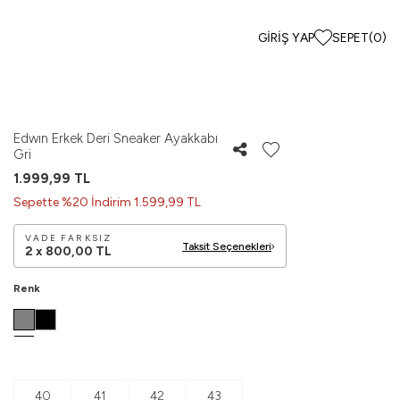
GIRIŞ YAP
SEPET
(
0
)
Edwın Erkek Deri Sneaker Ayakkabı
Gri
1.999,99
TL
Sepette %20 İndirim 1.599,99 TL
VADE FARKSIZ
Taksit Seçenekleri
2 x
800,00
TL
Renk
40
41
42
43