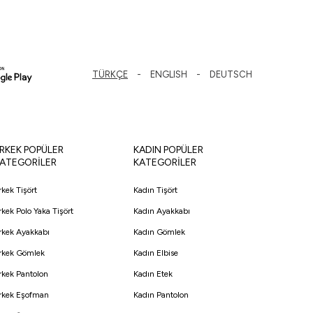
TÜRKÇE
ENGLISH
DEUTSCH
RKEK POPÜLER
KADIN POPÜLER
ATEGORİLER
KATEGORİLER
rkek Tişört
Kadın Tişört
rkek Polo Yaka Tişört
Kadın Ayakkabı
rkek Ayakkabı
Kadın Gömlek
rkek Gömlek
Kadın Elbise
rkek Pantolon
Kadın Etek
rkek Eşofman
Kadın Pantolon