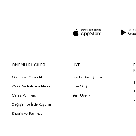
ÖNEMLİ BİLGİLER
ÜYE
E
K
Gizlilik ve Güvenlik
Üyelik Sözleşmesi
E
KVKK Aydınlatma Metni
Üye Girişi
E
Çerez Politikası
Yeni Üyelik
E
Değişim ve İade Koşulları
E
Sipariş ve Teslimat
E
E