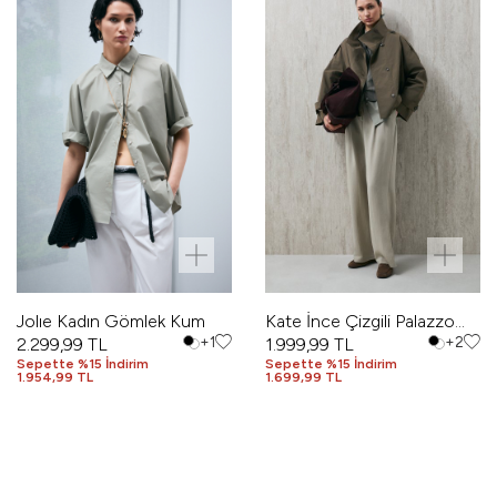
Jolıe Kadın Gömlek Kum
Kate İnce Çizgili Palazzo
2.299,99
TL
+1
Pantolon Bej
1.999,99
TL
+2
Sepette %15 İndirim
Sepette %15 İndirim
1.954,99 TL
1.699,99 TL