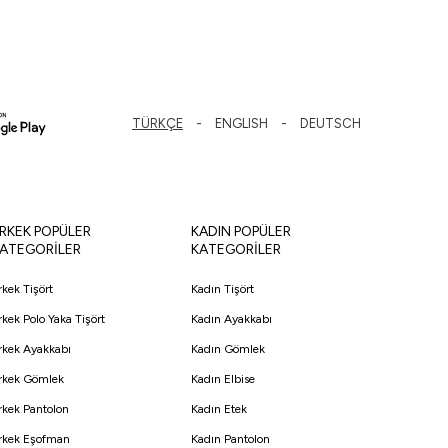
TÜRKÇE
ENGLISH
DEUTSCH
RKEK POPÜLER
KADIN POPÜLER
ATEGORİLER
KATEGORİLER
rkek Tişört
Kadın Tişört
rkek Polo Yaka Tişört
Kadın Ayakkabı
rkek Ayakkabı
Kadın Gömlek
rkek Gömlek
Kadın Elbise
rkek Pantolon
Kadın Etek
rkek Eşofman
Kadın Pantolon