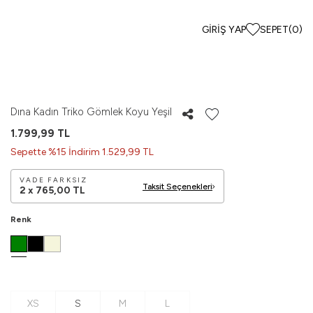
GIRIŞ YAP
SEPET
(
0
)
Dına Kadın Triko Gömlek Koyu Yeşil
1.799,99
TL
Sepette %15 İndirim 1.529,99 TL
VADE FARKSIZ
Taksit Seçenekleri
2 x
765,00
TL
Renk
XS
S
M
L