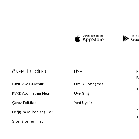
ÖNEMLİ BİLGİLER
ÜYE
E
K
Gizlilik ve Güvenlik
Üyelik Sözleşmesi
E
KVKK Aydınlatma Metni
Üye Girişi
E
Çerez Politikası
Yeni Üyelik
E
Değişim ve İade Koşulları
E
Sipariş ve Teslimat
E
E