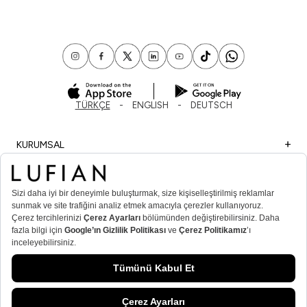
TÜRKÇE
ENGLISH
DEUTSCH
KURUMSAL
ALIŞVERİŞ
ÖNEMLİ BİLGİLER
ÜYE
ERKEK POPÜLER KATEGORİLER
KADIN POPÜLER KATEGORİLER
© Lufian.com 2026 Tüm Hakları Saklıdır