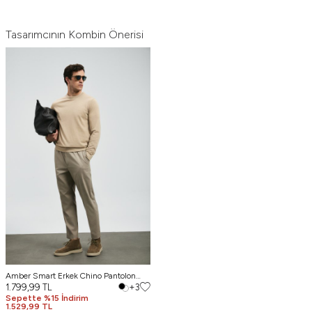
Tasarımcının Kombin Önerisi
Amber Smart Erkek Chino Pantolon
Slim Fit Bej
1.799,99
TL
+3
Sepette %15 İndirim
1.529,99 TL