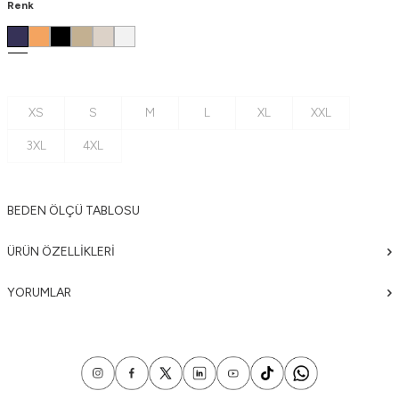
Renk
XS
S
M
L
XL
XXL
3XL
4XL
BEDEN ÖLÇÜ TABLOSU
ÜRÜN ÖZELLIKLERI
YORUMLAR