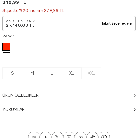
349,99
TL
Sepette %20 İndirim 279,99 TL
VADE FARKSIZ
Taksit Seçenekleri
2 x
140,00
TL
Renk :
S
M
L
XL
XXL
ÜRÜN ÖZELLIKLERI
YORUMLAR