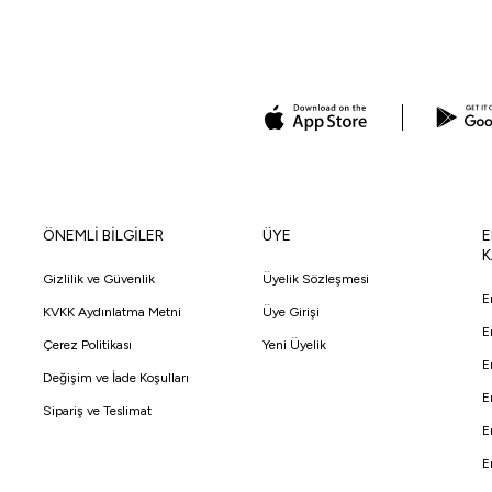
ÖNEMLİ BİLGİLER
ÜYE
E
K
Gizlilik ve Güvenlik
Üyelik Sözleşmesi
E
KVKK Aydınlatma Metni
Üye Girişi
E
Çerez Politikası
Yeni Üyelik
E
Değişim ve İade Koşulları
E
Sipariş ve Teslimat
E
E