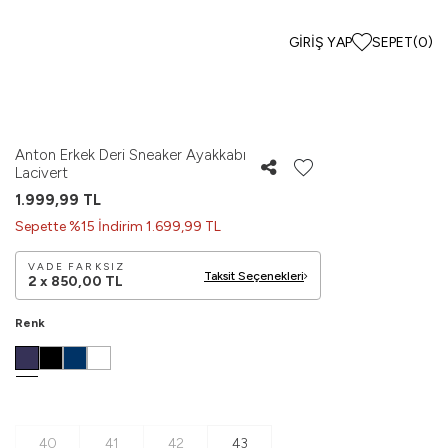
GIRIŞ YAP
SEPET
(
0
)
Anton Erkek Deri Sneaker Ayakkabı
Lacivert
1.999,99
TL
Sepette %15 İndirim 1.699,99 TL
VADE FARKSIZ
Taksit Seçenekleri
2 x
850,00
TL
Renk
40
41
42
43