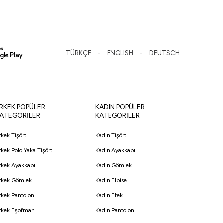
TÜRKÇE
ENGLISH
DEUTSCH
RKEK POPÜLER
KADIN POPÜLER
ATEGORİLER
KATEGORİLER
rkek Tişört
Kadın Tişört
rkek Polo Yaka Tişört
Kadın Ayakkabı
rkek Ayakkabı
Kadın Gömlek
rkek Gömlek
Kadın Elbise
rkek Pantolon
Kadın Etek
rkek Eşofman
Kadın Pantolon