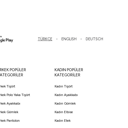
TÜRKÇE
ENGLISH
DEUTSCH
RKEK POPÜLER
KADIN POPÜLER
ATEGORİLER
KATEGORİLER
rkek Tişört
Kadın Tişört
rkek Polo Yaka Tişört
Kadın Ayakkabı
rkek Ayakkabı
Kadın Gömlek
rkek Gömlek
Kadın Elbise
rkek Pantolon
Kadın Etek