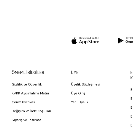
ÖNEMLİ BİLGİLER
ÜYE
E
K
Gizlilik ve Güvenlik
Üyelik Sözleşmesi
E
KVKK Aydınlatma Metni
Üye Girişi
E
Çerez Politikası
Yeni Üyelik
E
Değişim ve İade Koşulları
E
Sipariş ve Teslimat
E