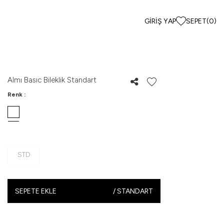
GIRIŞ YAP
SEPET
(
0
)
Almı Basıc Bileklik Standart
Renk :
STD
SEPETE EKLE
/
STANDART