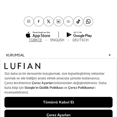
TÜRKÇE
ENGLISH
DEUTSCH
KURUMSAL
ALIŞVERİŞ
ÖNEMLİ BİLGİLER
ÜYE
ERKEK POPÜLER KATEGORİLER
KADIN POPÜLER KATEGORİLER
© Lufian.com 2026 Tüm Hakları Saklıdır