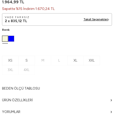
1.964,99
TL
Sepette %15 İndirim 1.670,24 TL
VADE FARKSIZ
Taksit Seçenekleri
2 x
835,12
TL
Renk
XS
S
M
L
XL
XXL
3XL
4XL
BEDEN ÖLÇÜ TABLOSU
ÜRÜN ÖZELLIKLERI
YORUMLAR