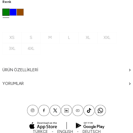
Renk
XS
S
M
L
XL
XXL
3XL
4XL
ÜRÜN ÖZELLIKLERI
YORUMLAR
TÜRKÇE
ENGLISH
DEUTSCH