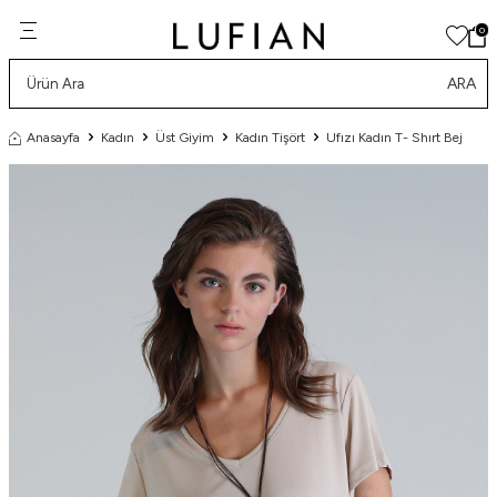
0
ARA
Anasayfa
Kadın
Üst Giyim
Kadın Tişört
Ufızı Kadın T- Shırt Bej