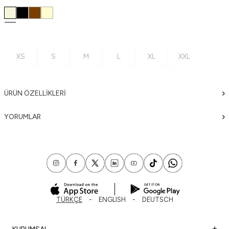
XS
S
M
L
XL
XXL
ÜRÜN ÖZELLIKLERI
YORUMLAR
TÜRKÇE
ENGLISH
DEUTSCH