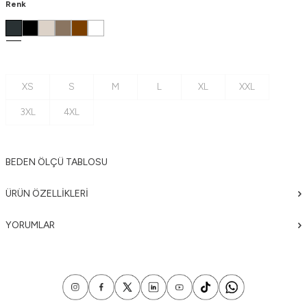
Renk
XS
S
M
L
XL
XXL
3XL
4XL
BEDEN ÖLÇÜ TABLOSU
ÜRÜN ÖZELLIKLERI
YORUMLAR