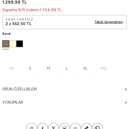
1.299,99
TL
Sepette %15 İndirim 1.104,99 TL
VADE FARKSIZ
Taksit Seçenekleri
2 x
552,50
TL
Renk
XS
S
M
L
XL
XXL
ÜRÜN ÖZELLIKLERI
YORUMLAR