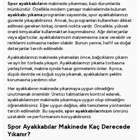
Spor ayakkabıların
makinede yıkanması, bazı durumlarda
mümkündür. Özellikle modern çamaşır makinelerinde bulunan
ayakkabı yıkama
programları sayesinde, spor ayakkabılarınızı
güvenle yıkayabilirsiniz. Ancak, bu programları kullanırken dikkat
edilmesi gereken birkaç önemli nokta vardır. Öncelikle, yüksek
oranlı kimyasallar kullanmaktan kaçınmalısınız. Ağır deterjanlar
veya ağartıcılar, ayakkabılarınızın malzemesine zarar verebilir ve
renklerini solmasına neden olabilir. Bunun yerine, hafif ve doğal
deterjanlar tercih edilmelidir.
Ayakkabılarınızı makinede yıkamadan önce, bağcıklarını çıkarın
ve ayrı bir torbada yıkayın. Ayakkabılarınızı yıkama torbasına
yerleştirmek, makine içinde hasar görmelerini önler. Ayrıca,
düşük devirde ve soğuk suyla yıkamak, ayakkabıların şeklini
korumasına yardımcı olur.
Her ayakkabının makinede yıkanmaya uygun olmadığını
unutmamak önemlidir. Üretici talimatlarını kontrol ederek,
ayakkabılarınızın makinede yıkanmaya uygun olup olmadığını
öğrenebilirsiniz. Eğer uygun değilse, elle temizleme yöntemleri
tercih edilmelidir. Bu sayede,
spor ayakkabılarınızın
ömrünü
uzatabilir ve performansını koruyabilirsiniz.
Spor Ayakkabılar Makinede Kaç Derecede
Yıkanır?