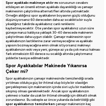
Spor ayakkabı makineye atılır mı
sorusunun cevabını
etkileyen en önemli etmen ayakkabı dayanıklılığı ve çamaşır
makinesinin çalıştırılma alternatifleri altında yatmaktadır.
Örneğin aldığınız spor ayakkabının boyasının güçlü olduğunu
düşünüyorsanız 60 dereceden daha az sıcaklıkta bir suyla
yıkadığınız takdirde ayakkabınız canlı renklerini
kaybetmeyecektir. Öte yandan spor ayakkabınız uzun süre
güneşe maruz kaldıysa yaklaşık 30-40 derecede makinenin
çalıştırılması daha uygun olabilir. Çamaşır makinesinin spor
ayakkabınızın lastiklerine zarar vermeyeceğine ve ayakkabı
yapısını bozmayacağına emin olmak istiyorsanız makineyi
ayakkabınızın eski veya yeni, güneşe az ya da çok maruz kalması
fark etmeksizin 60 derece su sıcaklığı altında çalıştırmanız
şiddetle tavsiye edilmektedir.
Spor Ayakkabılar Makinede Yıkanırsa
Çeker mi?
Spor ayakkabınızın
çamaşır makinesinde temizlendiği sırada
yırtılması oldukça güç bir ihtimal olup böyle bir olasılığın
gerçekleşmesi için makinenizin içinde sivri uçlu bir maddenin
sıkışmış olması gerekmektedir. Ancak spor ayakkabınızın
çekmesi o kadar da uzak bir ihtimal olmadığı için dikkatli olmak
zorundasınız. Bu sebeple az önce yukarıda da belirtildiği gibi
spor ayakkabınızı temizlerken
çamaşır makinenizin kaç