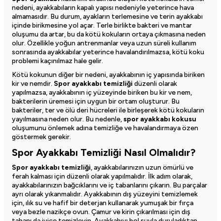
nedeni, ayakkabıların kapalı yapısı nedeniyle yeterince hava
almamasıdır. Bu durum, ayakların terlemesine ve terin ayakkabı
içinde birikmesine yol açar. Terle birlikte bakteri ve mantar
oluşumu da artar, bu da kötü kokuların ortaya çıkmasına neden
olur. Özellikle yoğun antrenmanlar veya uzun süreli kullanım
sonrasında ayakkabılar yeterince havalandırılmazsa, kötü koku
problemi kaçınılmaz hale gelir.
Kötü kokunun diğer bir nedeni, ayakkabının iç yapısında biriken
kir ve nemdir.
Spor ayakkabı temizliği
düzenli olarak
yapılmazsa, ayakkabının iç yüzeyinde biriken bu kir ve nem,
bakterilerin üremesi için uygun bir ortam oluşturur. Bu
bakteriler, ter ve ölü deri hücreleri ile birleşerek kötü kokuların
yayılmasına neden olur. Bu nedenle,
spor ayakkabı kokusu
oluşumunu önlemek adına temizliğe ve havalandırmaya özen
göstermek gerekir.
Spor Ayakkabı Temizliği Nasıl Olmalıdır?
Spor ayakkabı temizliği
, ayakkabılarınızın uzun ömürlü ve
ferah kalması için düzenli olarak yapılmalıdır. İlk adım olarak,
ayakkabılarınızın bağcıklarını ve iç tabanlarını çıkarın. Bu parçalar
ayrı olarak yıkanmalıdır. Ayakkabının dış yüzeyini temizlemek
için, ılık su ve hafif bir deterjan kullanarak yumuşak bir fırça
veya bezle nazikçe ovun. Çamur ve kirin çıkarılması için dış
tabanı da iyice temizleyin. Ayakkabıyı bol suyla duruladıktan