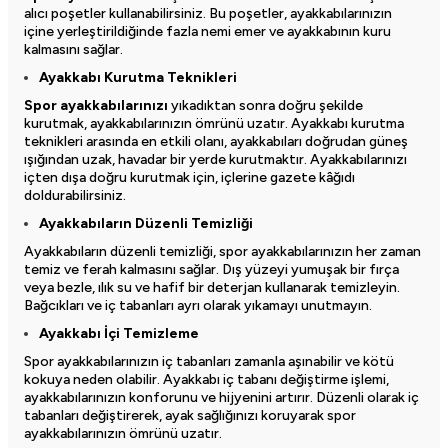
alıcı poşetler kullanabilirsiniz. Bu poşetler, ayakkabılarınızın
içine yerleştirildiğinde fazla nemi emer ve ayakkabının kuru
kalmasını sağlar.
Ayakkabı Kurutma Teknikleri
Spor ayakkabılarınızı
yıkadıktan sonra doğru şekilde
kurutmak, ayakkabılarınızın ömrünü uzatır. Ayakkabı kurutma
teknikleri arasında en etkili olanı, ayakkabıları doğrudan güneş
ışığından uzak, havadar bir yerde kurutmaktır. Ayakkabılarınızı
içten dışa doğru kurutmak için, içlerine gazete kâğıdı
doldurabilirsiniz.
Ayakkabıların Düzenli Temizliği
Ayakkabıların düzenli temizliği, spor ayakkabılarınızın her zaman
temiz ve ferah kalmasını sağlar. Dış yüzeyi yumuşak bir fırça
veya bezle, ılık su ve hafif bir deterjan kullanarak temizleyin.
Bağcıkları ve iç tabanları ayrı olarak yıkamayı unutmayın.
Ayakkabı İçi Temizleme
Spor ayakkabılarınızın iç tabanları zamanla aşınabilir ve kötü
kokuya neden olabilir. Ayakkabı iç tabanı değiştirme işlemi,
ayakkabılarınızın konforunu ve hijyenini artırır. Düzenli olarak iç
tabanları değiştirerek, ayak sağlığınızı koruyarak spor
ayakkabılarınızın ömrünü uzatır.