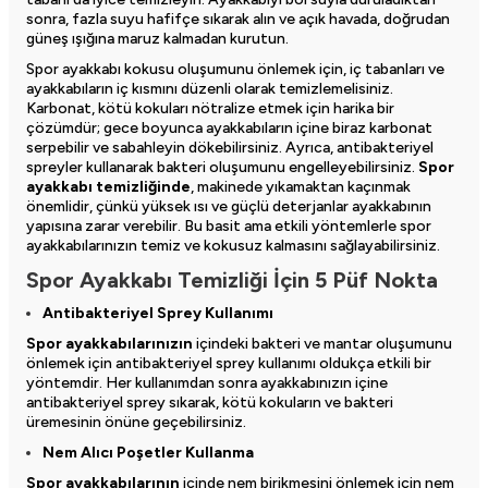
sonra, fazla suyu hafifçe sıkarak alın ve açık havada, doğrudan
güneş ışığına maruz kalmadan kurutun.
Spor ayakkabı kokusu
oluşumunu önlemek için, iç tabanları ve
ayakkabıların iç kısmını düzenli olarak temizlemelisiniz.
Karbonat, kötü kokuları nötralize etmek için harika bir
çözümdür; gece boyunca ayakkabıların içine biraz karbonat
serpebilir ve sabahleyin dökebilirsiniz. Ayrıca, antibakteriyel
spreyler kullanarak bakteri oluşumunu engelleyebilirsiniz.
Spor
ayakkabı temizliğinde
, makinede yıkamaktan kaçınmak
önemlidir, çünkü yüksek ısı ve güçlü deterjanlar ayakkabının
yapısına zarar verebilir. Bu basit ama etkili yöntemlerle spor
ayakkabılarınızın temiz ve kokusuz kalmasını sağlayabilirsiniz.
Spor Ayakkabı Temizliği İçin 5 Püf Nokta
Antibakteriyel Sprey Kullanımı
Spor ayakkabılarınızın
içindeki bakteri ve mantar oluşumunu
önlemek için antibakteriyel sprey kullanımı oldukça etkili bir
yöntemdir. Her kullanımdan sonra ayakkabınızın içine
antibakteriyel sprey sıkarak, kötü kokuların ve bakteri
üremesinin önüne geçebilirsiniz.
Nem Alıcı Poşetler Kullanma
Spor ayakkabılarının
içinde nem birikmesini önlemek için nem