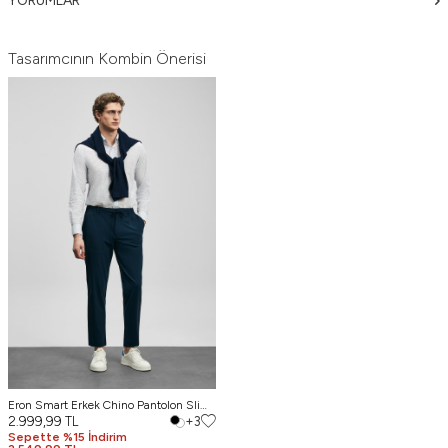
YORUMLAR
Tasarımcının Kombin Önerisi
Eron Smart Erkek Chino Pantolon Slim
Fit Lacivert
2.999,99
TL
+3
Sepette %15 İndirim