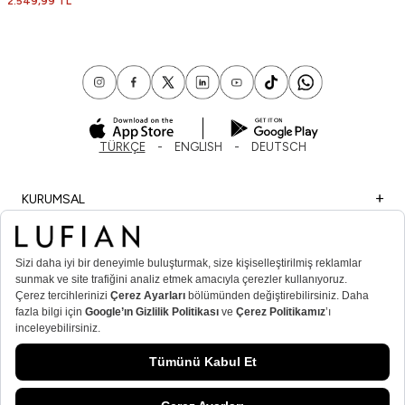
2.549,99 TL
TÜRKÇE
ENGLISH
DEUTSCH
KURUMSAL
ALIŞVERİŞ
ÖNEMLİ BİLGİLER
ÜYE
ERKEK POPÜLER KATEGORİLER
KADIN POPÜLER KATEGORİLER
© Lufian.com 2026 Tüm Hakları Saklıdır