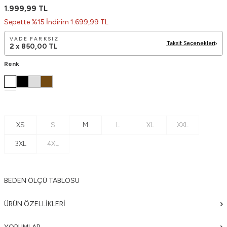
1.999,99
TL
Sepette %15 İndirim 1.699,99 TL
VADE FARKSIZ
Taksit Seçenekleri
2 x
850,00
TL
Renk
XS
S
M
L
XL
XXL
3XL
4XL
BEDEN ÖLÇÜ TABLOSU
ÜRÜN ÖZELLIKLERI