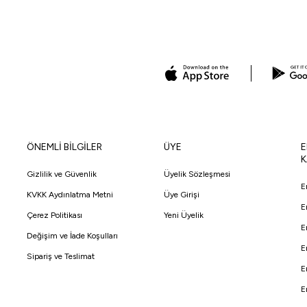
ÖNEMLİ BİLGİLER
ÜYE
E
K
Gizlilik ve Güvenlik
Üyelik Sözleşmesi
E
KVKK Aydınlatma Metni
Üye Girişi
E
Çerez Politikası
Yeni Üyelik
E
Değişim ve İade Koşulları
E
Sipariş ve Teslimat
E
E