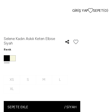
GIRIŞ YAP
SEPET
(
0
)
Selene Kadın Askılı Keten Elbise
Siyah
Renk
XS
S
M
L
XL
SEPETE EKLE
/
SIYAH