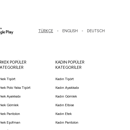
TÜRKÇE
ENGLISH
DEUTSCH
RKEK POPÜLER
KADIN POPÜLER
ATEGORİLER
KATEGORİLER
rkek Tişört
Kadın Tişört
rkek Polo Yaka Tişört
Kadın Ayakkabı
rkek Ayakkabı
Kadın Gömlek
rkek Gömlek
Kadın Elbise
rkek Pantolon
Kadın Etek
rkek Eşofman
Kadın Pantolon