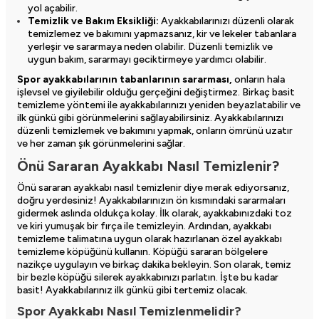
yol açabilir.
Temizlik ve Bakım Eksikliği:
Ayakkabılarınızı düzenli olarak
temizlemez ve bakımını yapmazsanız, kir ve lekeler tabanlara
yerleşir ve sararmaya neden olabilir. Düzenli temizlik ve
uygun bakım, sararmayı geciktirmeye yardımcı olabilir.
Spor ayakkabılarının tabanlarının sararması,
onların hala
işlevsel ve giyilebilir olduğu gerçeğini değiştirmez. Birkaç basit
temizleme yöntemi ile ayakkabılarınızı yeniden beyazlatabilir ve
ilk günkü gibi görünmelerini sağlayabilirsiniz. Ayakkabılarınızı
düzenli temizlemek ve bakımını yapmak, onların ömrünü uzatır
ve her zaman şık görünmelerini sağlar.
Önü Sararan Ayakkabı Nasıl Temizlenir?
Önü sararan ayakkabı nasıl temizlenir diye merak ediyorsanız,
doğru yerdesiniz! Ayakkabılarınızın ön kısmındaki sararmaları
gidermek aslında oldukça kolay. İlk olarak, ayakkabınızdaki toz
ve kiri yumuşak bir fırça ile temizleyin. Ardından, ayakkabı
temizleme talimatına uygun olarak hazırlanan özel ayakkabı
temizleme köpüğünü kullanın. Köpüğü sararan bölgelere
nazikçe uygulayın ve birkaç dakika bekleyin. Son olarak, temiz
bir bezle köpüğü silerek ayakkabınızı parlatın. İşte bu kadar
basit! Ayakkabılarınız ilk günkü gibi tertemiz olacak.
Spor Ayakkabı Nasıl Temizlenmelidir?