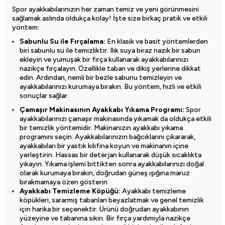
Spor ayakkabılarınızın her zaman temiz ve yeni görünmesini
sağlamak aslında oldukça kolay! İşte size birkaç pratik ve etkili
yöntem:
Sabunlu Su ile Fırçalama:
En klasik ve basit yöntemlerden
biri sabunlu su ile temizliktir. Ilık suya biraz nazik bir sabun
ekleyin ve yumuşak bir fırça kullanarak ayakkabılarınızı
nazikçe fırçalayın. Özellikle taban ve dikiş yerlerine dikkat
edin. Ardından, nemli bir bezle sabunu temizleyin ve
ayakkabılarınızı kurumaya bırakın. Bu yöntem, hızlı ve etkili
sonuçlar sağlar.
Çamaşır Makinasının Ayakkabı Yıkama Programı:
Spor
ayakkabılarınızı çamaşır makinasında yıkamak da oldukça etkili
bir temizlik yöntemidir. Makinanızın ayakkabı yıkama
programını seçin. Ayakkabılarınızın bağcıklarını çıkararak,
ayakkabıları bir yastık kılıfına koyun ve makinanın içine
yerleştirin. Hassas bir deterjan kullanarak düşük sıcaklıkta
yıkayın. Yıkama işlemi bittikten sonra ayakkabılarınızı doğal
olarak kurumaya bırakın, doğrudan güneş ışığına maruz
bırakmamaya özen gösterin.
Ayakkabı Temizleme Köpüğü:
Ayakkabı temizleme
köpükleri, sararmış tabanları beyazlatmak ve genel temizlik
için harika bir seçenektir. Ürünü doğrudan ayakkabının
yüzeyine ve tabanına sıkın. Bir fırça yardımıyla nazikçe