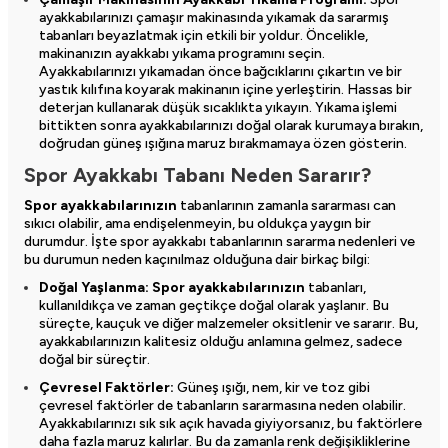
ayakkabılarınızı çamaşır makinasında yıkamak da sararmış
tabanları beyazlatmak için etkili bir yoldur. Öncelikle,
makinanızın ayakkabı yıkama programını seçin.
Ayakkabılarınızı yıkamadan önce bağcıklarını çıkartın ve bir
yastık kılıfına koyarak makinanın içine yerleştirin. Hassas bir
deterjan kullanarak düşük sıcaklıkta yıkayın. Yıkama işlemi
bittikten sonra ayakkabılarınızı doğal olarak kurumaya bırakın,
doğrudan güneş ışığına maruz bırakmamaya özen gösterin.
Spor Ayakkabı Tabanı Neden Sararır?
Spor ayakkabılarınızın
tabanlarının zamanla sararması can
sıkıcı olabilir, ama endişelenmeyin, bu oldukça yaygın bir
durumdur. İşte spor ayakkabı tabanlarının sararma nedenleri ve
bu durumun neden kaçınılmaz olduğuna dair birkaç bilgi:
Doğal Yaşlanma:
Spor ayakkabılarınızın
tabanları,
kullanıldıkça ve zaman geçtikçe doğal olarak yaşlanır. Bu
süreçte, kauçuk ve diğer malzemeler oksitlenir ve sararır. Bu,
ayakkabılarınızın kalitesiz olduğu anlamına gelmez, sadece
doğal bir süreçtir.
Çevresel Faktörler:
Güneş ışığı, nem, kir ve toz gibi
çevresel faktörler de tabanların sararmasına neden olabilir.
Ayakkabılarınızı sık sık açık havada giyiyorsanız, bu faktörlere
daha fazla maruz kalırlar. Bu da zamanla renk değişikliklerine