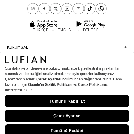
TÜRKÇE
ENGLISH
DEUTSCH
KURUMSAL
ALIŞVERİŞ
ÖNEMLİ BİLGİLER
ÜYE
ERKEK POPÜLER KATEGORİLER
KADIN POPÜLER KATEGORİLER
© Lufian.com 2026 Tüm Hakları Saklıdır
SEPETE EKLE
/
SIYAH