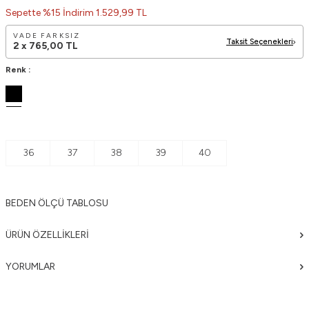
Sepette %15 İndirim 1.529,99 TL
VADE FARKSIZ
Taksit Seçenekleri
2 x
765,00
TL
Renk :
36
37
38
39
40
BEDEN ÖLÇÜ TABLOSU
ÜRÜN ÖZELLIKLERI
YORUMLAR