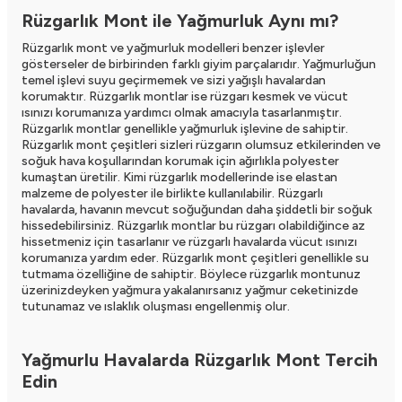
Rüzgarlık Mont ile Yağmurluk Aynı mı?
Rüzgarlık mont
ve yağmurluk modelleri benzer işlevler
gösterseler de birbirinden farklı giyim parçalarıdır. Yağmurluğun
temel işlevi suyu geçirmemek ve sizi yağışlı havalardan
korumaktır. Rüzgarlık montlar ise rüzgarı kesmek ve vücut
ısınızı korumanıza yardımcı olmak amacıyla tasarlanmıştır.
Rüzgarlık montlar genellikle yağmurluk işlevine de sahiptir.
Rüzgarlık mont çeşitleri sizleri rüzgarın olumsuz etkilerinden ve
soğuk hava koşullarından korumak için ağırlıkla polyester
kumaştan üretilir. Kimi rüzgarlık modellerinde ise elastan
malzeme de polyester ile birlikte kullanılabilir. Rüzgarlı
havalarda, havanın mevcut soğuğundan daha şiddetli bir soğuk
hissedebilirsiniz. Rüzgarlık montlar bu rüzgarı olabildiğince az
hissetmeniz için tasarlanır ve rüzgarlı havalarda vücut ısınızı
korumanıza yardım eder. Rüzgarlık mont çeşitleri genellikle su
tutmama özelliğine de sahiptir. Böylece rüzgarlık montunuz
üzerinizdeyken yağmura yakalanırsanız yağmur ceketinizde
tutunamaz ve ıslaklık oluşması engellenmiş olur.
Yağmurlu Havalarda Rüzgarlık Mont Tercih
Edin