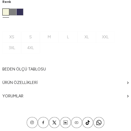
Renk
XS
S
M
L
XL
XXL
3XL
4XL
BEDEN ÖLÇÜ TABLOSU
ÜRÜN ÖZELLIKLERI
YORUMLAR