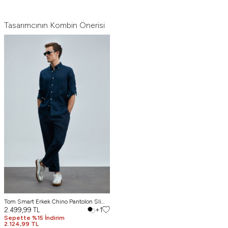
Tasarımcının Kombin Önerisi
Tom Smart Erkek Chino Pantolon Slim
Fit Lacivert
2.499,99
TL
+1
Sepette %15 İndirim
2.124,99 TL