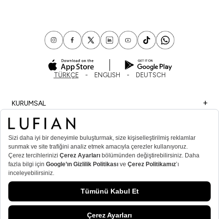
TÜRKÇE
ENGLISH
DEUTSCH
KURUMSAL
ALIŞVERİŞ
ÖNEMLİ BİLGİLER
ÜYE
ERKEK POPÜLER KATEGORİLER
KADIN POPÜLER KATEGORİLER
© Lufian.com 2026 Tüm Hakları Saklıdır