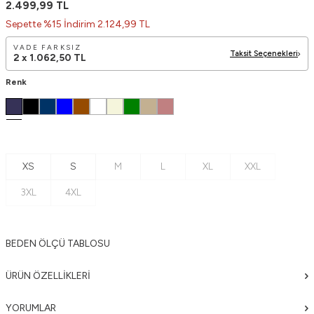
2.499,99
TL
Sepette %15 İndirim 2.124,99 TL
VADE FARKSIZ
Taksit Seçenekleri
2 x
1.062,50
TL
Renk
XS
S
M
L
XL
XXL
3XL
4XL
BEDEN ÖLÇÜ TABLOSU
ÜRÜN ÖZELLIKLERI
YORUMLAR