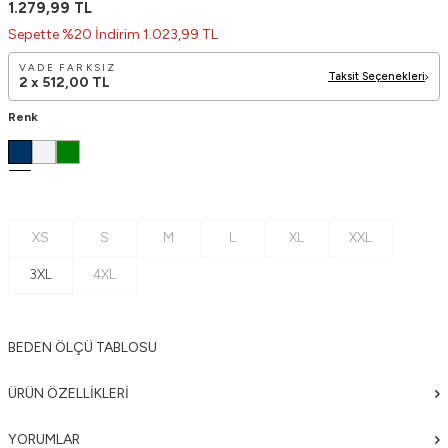
1.279,99
TL
Sepette %20 İndirim 1.023,99 TL
VADE FARKSIZ
Taksit Seçenekleri
2 x
512,00
TL
Renk
XS
S
M
L
XL
XXL
3XL
4XL
BEDEN ÖLÇÜ TABLOSU
ÜRÜN ÖZELLIKLERI
YORUMLAR