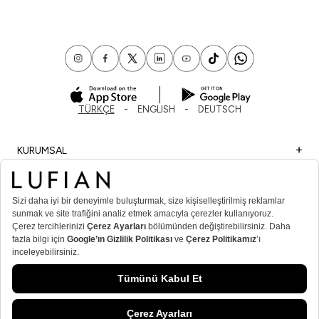
TÜRKÇE
ENGLISH
DEUTSCH
KURUMSAL
ALIŞVERİŞ
ÖNEMLİ BİLGİLER
ÜYE
ERKEK POPÜLER KATEGORİLER
KADIN POPÜLER KATEGORİLER
© Lufian.com 2026 Tüm Hakları Saklıdır