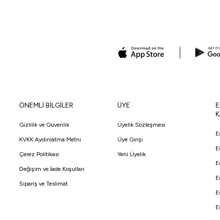
ÖNEMLİ BİLGİLER
ÜYE
E
K
Gizlilik ve Güvenlik
Üyelik Sözleşmesi
E
KVKK Aydınlatma Metni
Üye Girişi
E
Çerez Politikası
Yeni Üyelik
E
Değişim ve İade Koşulları
E
Sipariş ve Teslimat
E
E