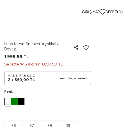
GIRIŞ YAP
SEPET
(
0
)
Luna Kadın Sneaker Ayakkabı
Beyaz
1.999,99
TL
Sepette %15 İndirim 1.699,99 TL
VADE FARKSIZ
Taksit Seçenekleri
2 x
850,00
TL
Renk
36
37
38
39