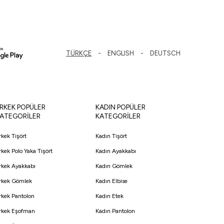
TÜRKÇE
ENGLISH
DEUTSCH
RKEK POPÜLER
KADIN POPÜLER
ATEGORİLER
KATEGORİLER
rkek Tişört
Kadın Tişört
rkek Polo Yaka Tişört
Kadın Ayakkabı
rkek Ayakkabı
Kadın Gömlek
rkek Gömlek
Kadın Elbise
rkek Pantolon
Kadın Etek
rkek Eşofman
Kadın Pantolon