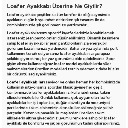
Loafer Ayakkabı Üzerine Ne Giyilir?
Loafer ayakkabı çeşitleri
üstün konfor özelliği sayesinde
ayaklarınızı gün boyu rahat ettirirken şık tasarımı ile de
kombinlerinizde şık görünmenize yardımcıdır.
Loafer ayakkabılarınızı sportif kıyafetlerinizle kombinlemek
isterseniz jean pantolonları düşünebilirsiniz. Dinamik kesimlere
sahip loafer ayakkabılar jean pantolonlarınızla enerjik bir
görünüm kazanmanıza yardımcıdır. Bahar ve yaz aylarında şort
kullanımını tercih ediyorsanız loafer ayakkabınızı çorapsız
şekilde giyerek hoş bir yaz görünümü elde edebilirsiniz. Spor
giyim altına kullanacağınız loafer model ayakkabılarda süet
malzemelerden üretilen modelleri tercih ederseniz daha bütün
bir görüntü sağlayabilirsiniz.
Loafer ayakkabıları
seviyor ve onları hemen her kombininizde
kullanmak istiyorsanız spordan klasik giyime her çeşit
kombininizde loafer ayakkabılarınızı kullanabilirsiniz; takım
elbiselerinizle bile. Günlük kullanıma çok uygun olan loafer
ayakkabılar bir iş toplantısı, düğün daveti ya da mezuniyet
partilerinde takım elbisenizin altına kullanabileceğiniz şık bir
parçadır. Keten ve pamuklu kumaşlardan üretilen takım
elbiselerin altına giyeceğiniz uyumlu renklere sahip bir loafer
ayakkabı ile konforlu ve şık bir görünümün tadını çıkarabilirsiniz.