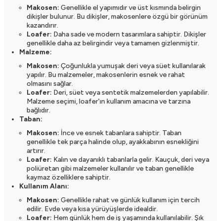
Makosen:
Genellikle el yapımıdır ve üst kısmında belirgin
dikişler bulunur. Bu dikişler, makosenlere özgü bir görünüm
kazandırır.
Loafer:
Daha sade ve modern tasarımlara sahiptir. Dikişler
genellikle daha az belirgindir veya tamamen gizlenmiştir.
Malzeme:
Makosen:
Çoğunlukla yumuşak deri veya süet kullanılarak
yapılır. Bu malzemeler, makosenlerin esnek ve rahat
olmasını sağlar.
Loafer:
Deri, süet veya sentetik malzemelerden yapılabilir.
Malzeme seçimi, loafer'ın kullanım amacına ve tarzına
bağlıdır.
Taban:
Makosen:
İnce ve esnek tabanlara sahiptir. Taban
genellikle tek parça halinde olup, ayakkabının esnekliğini
artırır.
Loafer:
Kalın ve dayanıklı tabanlarla gelir. Kauçuk, deri veya
poliüretan gibi malzemeler kullanılır ve taban genellikle
kaymaz özelliklere sahiptir.
Kullanım Alanı:
Makosen:
Genellikle rahat ve günlük kullanım için tercih
edilir. Evde veya kısa yürüyüşlerde idealdir.
Loafer:
Hem günlük hem de iş yaşamında kullanılabilir. Şık