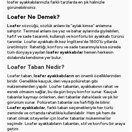
loafer ayakkabılarınızla farklı tarzlarda en şık halinizle
görünebilirsiniz.
Loafer Ne Demek?
Loafer
sözcüğü, sözlük anlamı ile “aylak kimse” anlamına
sahiptir. Terimsel anlamı ise yaz ve bahar aylarında giyilebilen,
hafif ve sade tasarımlı, kullanışlı ve konforlu bir ayakkabı türünü
tanımlar. Loafer ayakkabı ilk kez İngiltere’de 1800’lü yıllarda
üretilmiştir. Rahatlığı, konforu ve sade tasarımıyla kısa sürede
tüm dünyaya yayılan
loafer ayakkabılar
hemen herkesin
dolabında kendisine yer bulur.
Loafer Taban Nedir?
Loafer taban,
loafer ayakkabıların
en önemli özelliklerinden
biridir. Genellikle kauçuk, deri veya poliüretan gibi
malzemelerden yapılır. Loafer tabanları, ayakkabının rahat ve
esnek olmasını sağlar, bu da gün boyu konfor sunar. Kauçuk
tabanlar kaymayı önlerken, deri tabanlar daha klasik ve şık bir
görünüm sunar. Poliüretan tabanlar ise hafifliği ile bilinir.
Loafer ayakkabılar
, farklı taban seçenekleriyle her türlü
zeminde ve ortamda rahatlıkla kullanılabilir. Hem şık hem de
rahat olmak isteyenler için loafer tabanlar mükemmel bir
seçimdir. Loafer ayakkabıların tabanları, stil ve konforu bir araya
getirir.