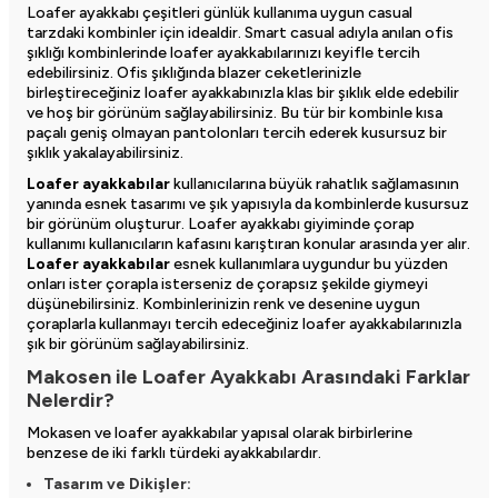
Loafer ayakkabı çeşitleri
günlük kullanıma uygun casual
tarzdaki kombinler için idealdir. Smart casual adıyla anılan ofis
şıklığı kombinlerinde loafer ayakkabılarınızı keyifle tercih
edebilirsiniz. Ofis şıklığında blazer ceketlerinizle
birleştireceğiniz loafer ayakkabınızla klas bir şıklık elde edebilir
ve hoş bir görünüm sağlayabilirsiniz. Bu tür bir kombinle kısa
paçalı geniş olmayan pantolonları tercih ederek kusursuz bir
şıklık yakalayabilirsiniz.
Loafer ayakkabılar
kullanıcılarına büyük rahatlık sağlamasının
yanında esnek tasarımı ve şık yapısıyla da kombinlerde kusursuz
bir görünüm oluşturur. Loafer ayakkabı giyiminde çorap
kullanımı kullanıcıların kafasını karıştıran konular arasında yer alır.
Loafer ayakkabılar
esnek kullanımlara uygundur bu yüzden
onları ister çorapla isterseniz de çorapsız şekilde giymeyi
düşünebilirsiniz. Kombinlerinizin renk ve desenine uygun
çoraplarla kullanmayı tercih edeceğiniz loafer ayakkabılarınızla
şık bir görünüm sağlayabilirsiniz.
Makosen ile Loafer Ayakkabı Arasındaki Farklar
Nelerdir?
Mokasen ve loafer ayakkabılar yapısal olarak birbirlerine
benzese de iki farklı türdeki ayakkabılardır.
Tasarım ve Dikişler: