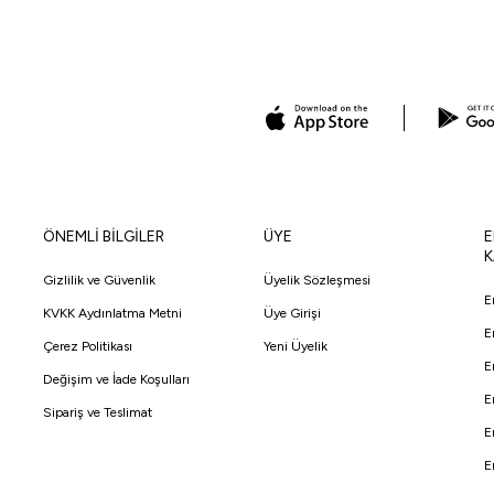
ÖNEMLİ BİLGİLER
ÜYE
E
K
Gizlilik ve Güvenlik
Üyelik Sözleşmesi
E
KVKK Aydınlatma Metni
Üye Girişi
E
Çerez Politikası
Yeni Üyelik
E
Değişim ve İade Koşulları
E
Sipariş ve Teslimat
E
E