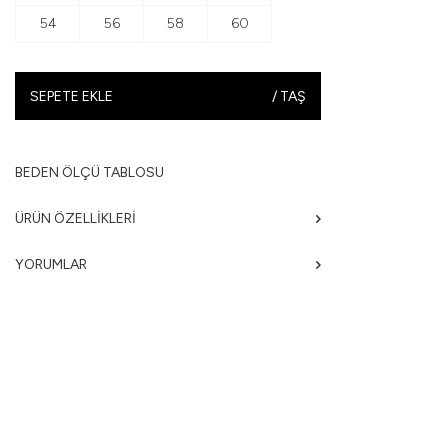
54
56
58
60
SEPETE EKLE
/
TAŞ
BEDEN ÖLÇÜ TABLOSU
ÜRÜN ÖZELLIKLERI
YORUMLAR