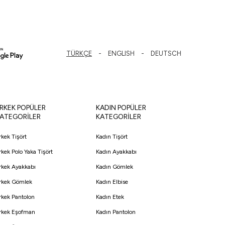
TÜRKÇE
ENGLISH
DEUTSCH
RKEK POPÜLER
KADIN POPÜLER
ATEGORİLER
KATEGORİLER
rkek Tişört
Kadın Tişört
rkek Polo Yaka Tişört
Kadın Ayakkabı
rkek Ayakkabı
Kadın Gömlek
rkek Gömlek
Kadın Elbise
rkek Pantolon
Kadın Etek
rkek Eşofman
Kadın Pantolon