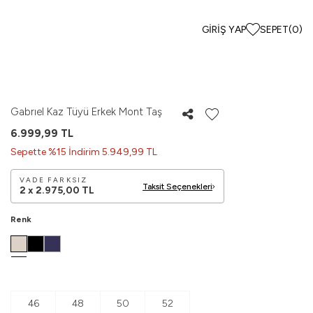
GIRIŞ YAP
SEPET
(
0
)
Gabrıel Kaz Tüyü Erkek Mont Taş
6.999,99
TL
Sepette %15 İndirim 5.949,99 TL
VADE FARKSIZ
Taksit Seçenekleri
2 x
2.975,00
TL
Renk
46
48
50
52