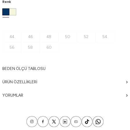
Renk
44
46
48
50
52
54
56
58
60
BEDEN ÖLÇÜ TABLOSU
ÜRÜN ÖZELLIKLERI
YORUMLAR