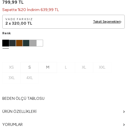
799,99
TL
Sepette %20 İndirim 639,99 TL
VADE FARKSIZ
Taksit Seçenekleri
2 x
320,00
TL
Renk
XS
S
M
L
XL
XXL
3XL
4XL
BEDEN ÖLÇÜ TABLOSU
ÜRÜN ÖZELLIKLERI
YORUMLAR