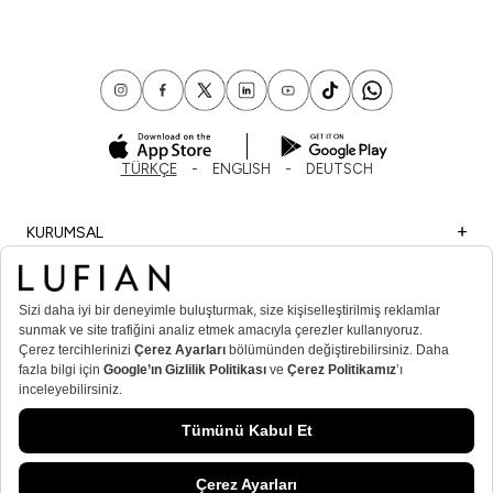
TÜRKÇE
ENGLISH
DEUTSCH
KURUMSAL
ALIŞVERİŞ
ÖNEMLİ BİLGİLER
ÜYE
ERKEK POPÜLER KATEGORİLER
KADIN POPÜLER KATEGORİLER
© Lufian.com 2026 Tüm Hakları Saklıdır