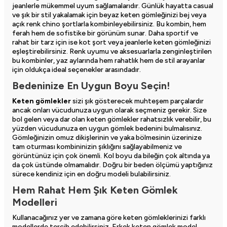
jeanlerle mükemmel uyum sağlamalarıdır. Günlük hayatta casual
ve şık bir stil yakalamak için beyaz keten gömleğinizi bej veya
açık renk chino şortlarla kombinleyebilirsiniz. Bu kombin, hem
ferah hem de sofistike bir görünüm sunar. Daha sportif ve
rahat bir tarz için ise kot şort veya jeanlerle keten gömleğinizi
eşleştirebilirsiniz. Renk uyumu ve aksesuarlarla zenginleştirilen
bu kombinler, yaz aylarında hem rahatlık hem de stil arayanlar
için oldukça ideal seçenekler arasındadır.
Bedeninize En Uygun Boyu Seçin!
Keten gömlekler
sizi şık gösterecek muhteşem parçalardır
ancak onları vücudunuza uygun olarak seçmeniz gerekir. Size
bol gelen veya dar olan keten gömlekler rahatsızlık verebilir, bu
yüzden vücudunuza en uygun gömlek bedenini bulmalısınız.
Gömleğinizin omuz dikişlerinin ve yaka bölmesinin üzerinize
tam oturması kombininizin şıklığını sağlayabilmeniz ve
görüntünüz için çok önemli. Kol boyu da bileğin çok altında ya
da çok üstünde olmamalıdır. Doğru bir beden ölçümü yaptığınız
sürece kendiniz için en doğru modeli bulabilirsiniz.
Hem Rahat Hem Şık Keten Gömlek
Modelleri
Kullanacağınız yer ve zamana göre keten gömleklerinizi farklı
modellerde tercih edebilirsiniz.
Erkek keten gömlek
model