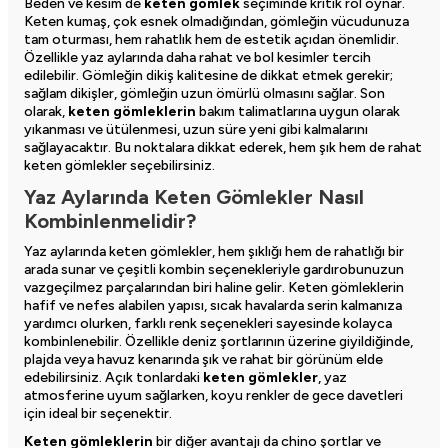
Beden ve kesim de
keten gömlek
seçiminde kritik rol oynar.
Keten kumaş, çok esnek olmadığından, gömleğin vücudunuza
tam oturması, hem rahatlık hem de estetik açıdan önemlidir.
Özellikle yaz aylarında daha rahat ve bol kesimler tercih
edilebilir. Gömleğin dikiş kalitesine de dikkat etmek gerekir;
sağlam dikişler, gömleğin uzun ömürlü olmasını sağlar. Son
olarak,
keten gömleklerin
bakım talimatlarına uygun olarak
yıkanması ve ütülenmesi, uzun süre yeni gibi kalmalarını
sağlayacaktır. Bu noktalara dikkat ederek, hem şık hem de rahat
keten gömlekler seçebilirsiniz.
Yaz Aylarında Keten Gömlekler Nasıl
Kombinlenmelidir?
Yaz aylarında
keten gömlekler
, hem şıklığı hem de rahatlığı bir
arada sunar ve çeşitli kombin seçenekleriyle gardırobunuzun
vazgeçilmez parçalarından biri haline gelir. Keten gömleklerin
hafif ve nefes alabilen yapısı, sıcak havalarda serin kalmanıza
yardımcı olurken, farklı renk seçenekleri sayesinde kolayca
kombinlenebilir. Özellikle deniz şortlarının üzerine giyildiğinde,
plajda veya havuz kenarında şık ve rahat bir görünüm elde
edebilirsiniz. Açık tonlardaki
keten gömlekler
, yaz
atmosferine uyum sağlarken, koyu renkler de gece davetleri
için ideal bir seçenektir.
Keten gömleklerin
bir diğer avantajı da chino şortlar ve