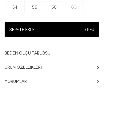
54
56
58
60
SEPETE EKLE
/
BEJ
BEDEN ÖLÇÜ TABLOSU
ÜRÜN ÖZELLIKLERI
YORUMLAR