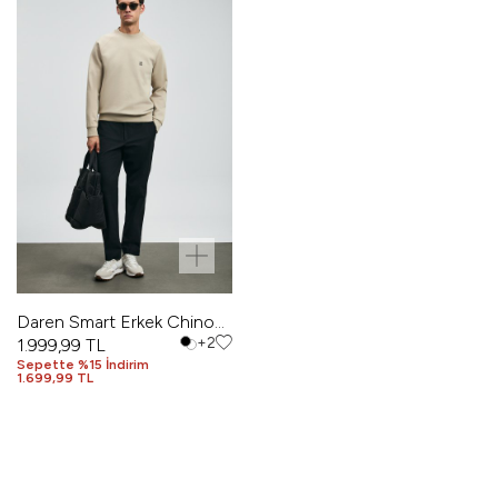
Daren Smart Erkek Chino
Pantolon Slim Fit Siyah
1.999,99
TL
+2
Sepette %15 İndirim
1.699,99 TL