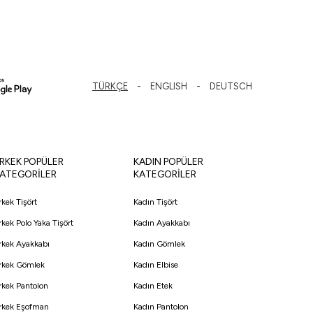
TÜRKÇE
ENGLISH
DEUTSCH
RKEK POPÜLER
KADIN POPÜLER
ATEGORİLER
KATEGORİLER
rkek Tişört
Kadın Tişört
rkek Polo Yaka Tişört
Kadın Ayakkabı
rkek Ayakkabı
Kadın Gömlek
rkek Gömlek
Kadın Elbise
rkek Pantolon
Kadın Etek
rkek Eşofman
Kadın Pantolon