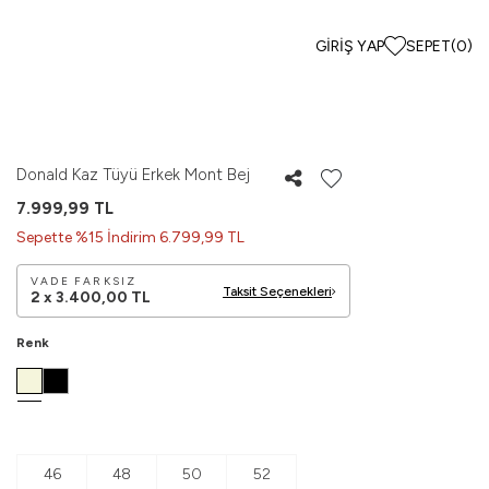
GIRIŞ YAP
SEPET
(
0
)
Donald Kaz Tüyü Erkek Mont Bej
7.999,99
TL
Sepette %15 İndirim 6.799,99 TL
VADE FARKSIZ
Taksit Seçenekleri
2 x
3.400,00
TL
Renk
46
48
50
52