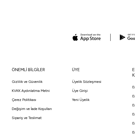
ÖNEMLİ BİLGİLER
ÜYE
E
K
Gizlilik ve Güvenlik
Üyelik Sözleşmesi
E
KVKK Aydınlatma Metni
Üye Girişi
E
Çerez Politikası
Yeni Üyelik
E
Değişim ve İade Koşulları
E
Sipariş ve Teslimat
E
E