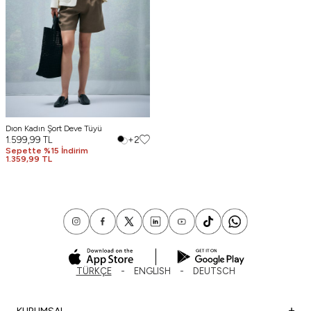
Dıon Kadın Şort Deve Tüyü
1.599,99
TL
+2
Sepette %15 İndirim
1.359,99 TL
TÜRKÇE
ENGLISH
DEUTSCH