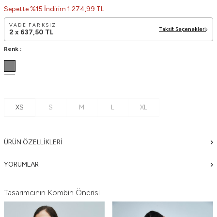
Sepette %15 İndirim 1.274,99 TL
VADE FARKSIZ
Taksit Seçenekleri
2 x
637,50
TL
Renk :
XS
S
M
L
XL
ÜRÜN ÖZELLIKLERI
YORUMLAR
Tasarımcının Kombin Önerisi