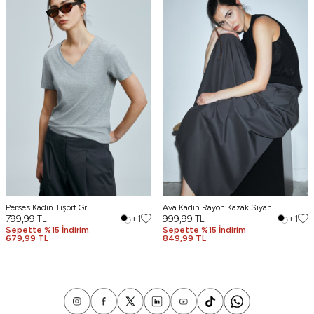
Perses Kadın Tişört Gri
Ava Kadın Rayon Kazak Siyah
799,99
TL
+1
999,99
TL
+1
Sepette %15 İndirim
Sepette %15 İndirim
679,99 TL
849,99 TL