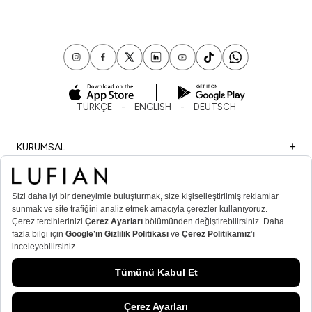
TÜRKÇE
ENGLISH
DEUTSCH
KURUMSAL
ALIŞVERİŞ
ÖNEMLİ BİLGİLER
ÜYE
ERKEK POPÜLER KATEGORİLER
KADIN POPÜLER KATEGORİLER
© Lufian.com 2026 Tüm Hakları Saklıdır