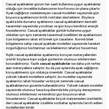
Casual ayakkabılar
günün her saati kullanıma uygun ayakkabılar
olduğu için öncelikle kullanıcısının konforunu ön plana çıkartır.
Ayak sağlığınızı zedelemeyen casual modelleri sayesinde gün
boyunca ayaklarınızın kritik noktaları desteklenir. Böylece
ayakta bile dursanız ayaklarınız casual ayakkabıların destekli
tasarımları sayesinde yorulmaz ve gün boyu kendinizi enerjik
hissedersiniz. Casual ayakkabılar günlük kullanıma uygun
oldukları için aynı zamanda tasarımsal özellikleri de ayaklarınızın
tüm bölgelerini rahat ettirmek için tasarlanır. Kıvrımlı bilek
bölgelerine sahip casual ayakkabı modelleri sayesinde hareket
özgürlüğünüz kısıtlanmaz ve bilekleriniz rahatsız hissetmez.
Kışlık casual ayakkabılar ayaklarınızı koruyan materyallerden
üretilir böylece kışın soğuk günlerinin olumsuz etkilerinden
korunabilirsiniz. Yazlık
casual ayakkabılar
ise daha çok nefes
alan materyallere sahiptir; bu da yaz aylarında ayak sağlığınızı
koruyabilmeniz için oldukça önemlidir. Casual ayakkabılar
yüksek tabanlı modellere sahiptir, bu modeller sayesinde
ayaklarınız rahat hisseder ve birçok zeminde casual
ayakkabılarınızı güvenle kullanabilirsiniz. Yüksek tabanlı modeller
sayesinde olumsuz hava koşullarında bile yürüyüş deneyiminiz
olumsuz etkilenmez ve kendinizi gün boyunca rahat
hissedersiniz. Casual ayakkabılar birçok malzemeden üretilebilir,
deri casual ayakkabılar özellikle sonbahar aylarında tercih edilen
modellerden biridir.