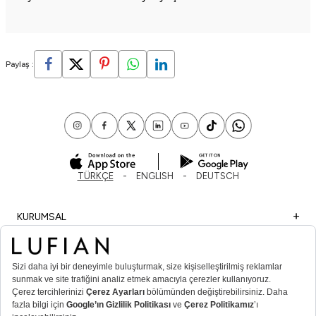
Paylaş :
TÜRKÇE
ENGLISH
DEUTSCH
KURUMSAL
ALIŞVERİŞ
ÖNEMLİ BİLGİLER
ÜYE
ERKEK POPÜLER KATEGORİLER
KADIN POPÜLER KATEGORİLER