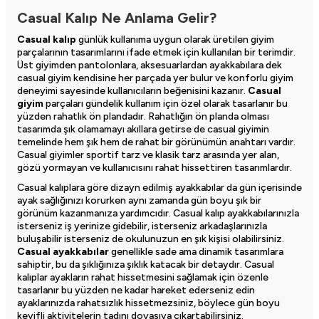
Casual Kalıp Ne Anlama Gelir?
Casual kalıp
günlük kullanıma uygun olarak üretilen giyim
parçalarının tasarımlarını ifade etmek için kullanılan bir terimdir.
Üst giyimden pantolonlara, aksesuarlardan ayakkabılara dek
casual giyim kendisine her parçada yer bulur ve konforlu giyim
deneyimi sayesinde kullanıcıların beğenisini kazanır.
Casual
giyim
parçaları gündelik kullanım için özel olarak tasarlanır bu
yüzden rahatlık ön plandadır. Rahatlığın ön planda olması
tasarımda şık olamamayı akıllara getirse de casual giyimin
temelinde hem şık hem de rahat bir görünümün anahtarı vardır.
Casual giyimler sportif tarz ve klasik tarz arasında yer alan,
gözü yormayan ve kullanıcısını rahat hissettiren tasarımlardır.
Casual kalıplara göre dizayn edilmiş ayakkabılar da gün içerisinde
ayak sağlığınızı korurken aynı zamanda gün boyu şık bir
görünüm kazanmanıza yardımcıdır. Casual kalıp ayakkabılarınızla
isterseniz iş yerinize gidebilir, isterseniz arkadaşlarınızla
buluşabilir isterseniz de okulunuzun en şık kişisi olabilirsiniz.
Casual ayakkabılar
genellikle sade ama dinamik tasarımlara
sahiptir, bu da şıklığınıza şıklık katacak bir detaydır. Casual
kalıplar ayakların rahat hissetmesini sağlamak için özenle
tasarlanır bu yüzden ne kadar hareket ederseniz edin
ayaklarınızda rahatsızlık hissetmezsiniz, böylece gün boyu
keyifli aktivitelerin tadını doyasıya çıkartabilirsiniz.