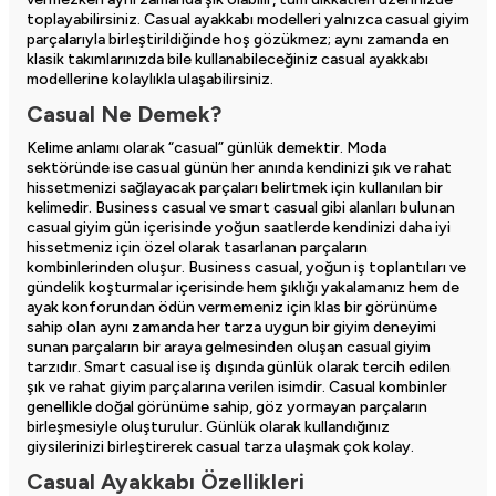
toplayabilirsiniz. Casual ayakkabı modelleri yalnızca casual giyim
parçalarıyla birleştirildiğinde hoş gözükmez; aynı zamanda en
klasik takımlarınızda bile kullanabileceğiniz casual ayakkabı
modellerine kolaylıkla ulaşabilirsiniz.
Casual Ne Demek?
Kelime anlamı olarak “casual” günlük demektir. Moda
sektöründe ise casual günün her anında kendinizi şık ve rahat
hissetmenizi sağlayacak parçaları belirtmek için kullanılan bir
kelimedir. Business casual ve smart casual gibi alanları bulunan
casual giyim gün içerisinde yoğun saatlerde kendinizi daha iyi
hissetmeniz için özel olarak tasarlanan parçaların
kombinlerinden oluşur. Business casual, yoğun iş toplantıları ve
gündelik koşturmalar içerisinde hem şıklığı yakalamanız hem de
ayak konforundan ödün vermemeniz için klas bir görünüme
sahip olan aynı zamanda her tarza uygun bir giyim deneyimi
sunan parçaların bir araya gelmesinden oluşan casual giyim
tarzıdır. Smart casual ise iş dışında günlük olarak tercih edilen
şık ve rahat giyim parçalarına verilen isimdir. Casual kombinler
genellikle doğal görünüme sahip, göz yormayan parçaların
birleşmesiyle oluşturulur. Günlük olarak kullandığınız
giysilerinizi birleştirerek casual tarza ulaşmak çok kolay.
Casual Ayakkabı Özellikleri