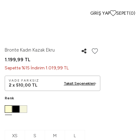
GIRIŞ YAP
SEPET
(
0
)
Bronte Kadın Kazak Ekru
1.199,99
TL
Sepette %15 İndirim 1.019,99 TL
VADE FARKSIZ
Taksit Seçenekleri
2 x
510,00
TL
Renk
XS
S
M
L