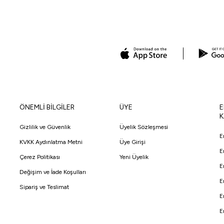
ÖNEMLİ BİLGİLER
ÜYE
E
K
Gizlilik ve Güvenlik
Üyelik Sözleşmesi
E
KVKK Aydınlatma Metni
Üye Girişi
E
Çerez Politikası
Yeni Üyelik
E
Değişim ve İade Koşulları
E
Sipariş ve Teslimat
E
E