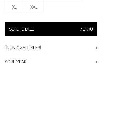
XL
XXL
SEPETE EKLE
/
EKRU
ÜRÜN ÖZELLIKLERI
YORUMLAR