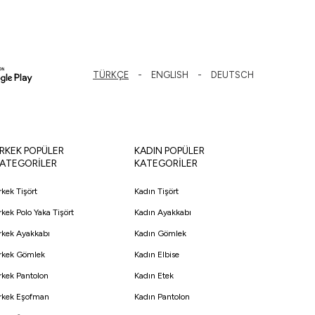
TÜRKÇE
ENGLISH
DEUTSCH
RKEK POPÜLER
KADIN POPÜLER
ATEGORİLER
KATEGORİLER
rkek Tişört
Kadın Tişört
rkek Polo Yaka Tişört
Kadın Ayakkabı
rkek Ayakkabı
Kadın Gömlek
rkek Gömlek
Kadın Elbise
rkek Pantolon
Kadın Etek
rkek Eşofman
Kadın Pantolon