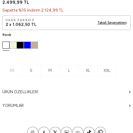
2.499,99
TL
Sepette %15 İndirim 2.124,99 TL
VADE FARKSIZ
Taksit Seçenekleri
2 x
1.062,50
TL
Renk
XS
S
M
L
XL
XXL
ÜRÜN ÖZELLIKLERI
YORUMLAR