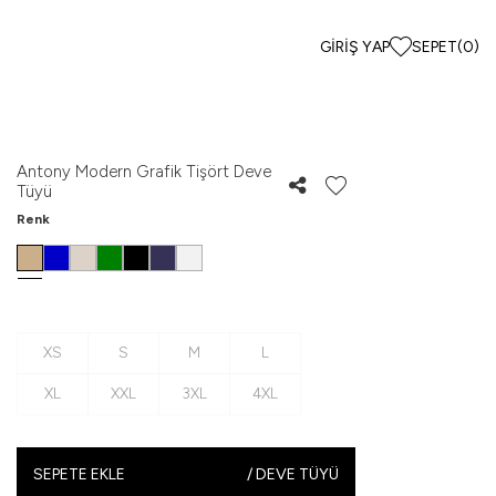
GIRIŞ YAP
SEPET
(
0
)
Antony Modern Grafik Tişört Deve
Tüyü
Renk
XS
S
M
L
XL
XXL
3XL
4XL
SEPETE EKLE
/
DEVE TÜYÜ