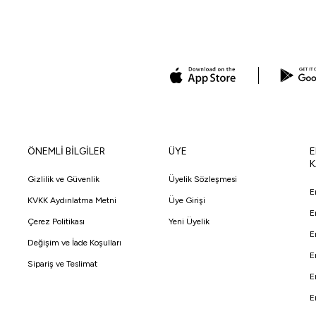
ÖNEMLİ BİLGİLER
ÜYE
E
K
Gizlilik ve Güvenlik
Üyelik Sözleşmesi
E
KVKK Aydınlatma Metni
Üye Girişi
E
Çerez Politikası
Yeni Üyelik
E
Değişim ve İade Koşulları
E
Sipariş ve Teslimat
E
E