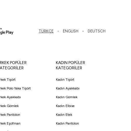
TÜRKÇE
ENGLISH
DEUTSCH
RKEK POPÜLER
KADIN POPÜLER
ATEGORİLER
KATEGORİLER
rkek Tişört
Kadın Tişört
rkek Polo Yaka Tişört
Kadın Ayakkabı
rkek Ayakkabı
Kadın Gömlek
rkek Gömlek
Kadın Elbise
rkek Pantolon
Kadın Etek
rkek Eşofman
Kadın Pantolon