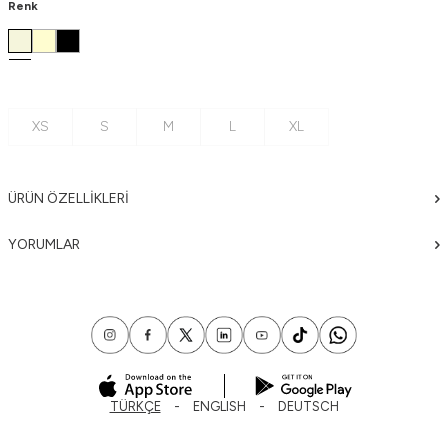
Renk
XS
S
M
L
XL
ÜRÜN ÖZELLIKLERI
YORUMLAR
TÜRKÇE
ENGLISH
DEUTSCH