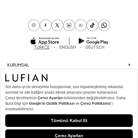
TÜRKÇE
ENGLISH
DEUTSCH
KURUMSAL
ALIŞVERİŞ
ÖNEMLİ BİLGİLER
ÜYE
ERKEK POPÜLER KATEGORİLER
KADIN POPÜLER KATEGORİLER
© Lufian.com 2026 Tüm Hakları Saklıdır