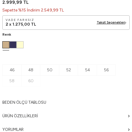
2.999,99
TL
Sepette %15 İndirim 2.549,99 TL
VADE FARKSIZ
Taksit Seçenekleri
2 x
1.275,00
TL
Renk
46
48
50
52
54
56
58
60
BEDEN ÖLÇÜ TABLOSU
ÜRÜN ÖZELLIKLERI
YORUMLAR