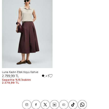
Luna Kadın Etek Koyu Kahve
2.799,99
TL
+1
Sepette %15 İndirim
2.379,99 TL