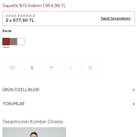
Sepette %15 İndirim 1.954,99 TL
VADE FARKSIZ
Taksit Seçenekleri
2 x
977,50
TL
Renk
XS
S
M
L
XL
ÜRÜN ÖZELLIKLERI
YORUMLAR
Tasarımcının Kombin Önerisi