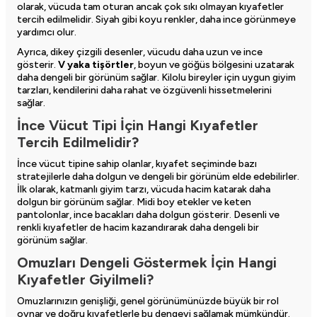
olarak, vücuda tam oturan ancak çok sıkı olmayan kıyafetler
tercih edilmelidir. Siyah gibi koyu renkler, daha ince görünmeye
yardımcı olur.
Ayrıca, dikey çizgili desenler, vücudu daha uzun ve ince
gösterir.
V yaka tişörtler
, boyun ve göğüs bölgesini uzatarak
daha dengeli bir görünüm sağlar. Kilolu bireyler için uygun giyim
tarzları, kendilerini daha rahat ve özgüvenli hissetmelerini
sağlar.
İnce Vücut Tipi İçin Hangi Kıyafetler
Tercih Edilmelidir?
İnce vücut tipine sahip olanlar, kıyafet seçiminde bazı
stratejilerle daha dolgun ve dengeli bir görünüm elde edebilirler.
İlk olarak, katmanlı giyim tarzı, vücuda hacim katarak daha
dolgun bir görünüm sağlar. Midi boy etekler ve keten
pantolonlar, ince bacakları daha dolgun gösterir. Desenli ve
renkli kıyafetler de hacim kazandırarak daha dengeli bir
görünüm sağlar.
Omuzları Dengeli Göstermek İçin Hangi
Kıyafetler Giyilmeli?
Omuzlarınızın genişliği, genel görünümünüzde büyük bir rol
oynar ve doğru kıyafetlerle bu dengeyi sağlamak mümkündür.