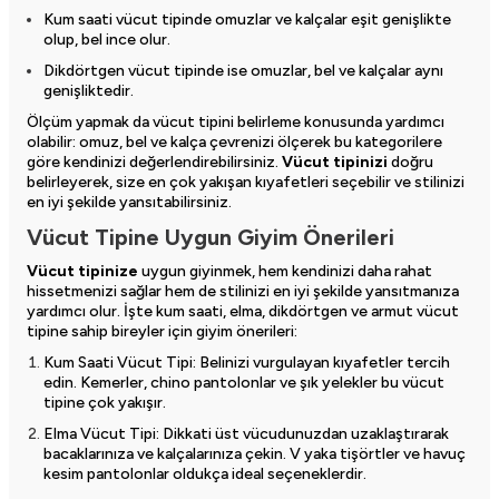
Kum saati vücut tipinde omuzlar ve kalçalar eşit genişlikte
olup, bel ince olur.
Dikdörtgen vücut tipinde ise omuzlar, bel ve kalçalar aynı
genişliktedir.
Ölçüm yapmak da vücut tipini belirleme konusunda yardımcı
olabilir: omuz, bel ve kalça çevrenizi ölçerek bu kategorilere
göre kendinizi değerlendirebilirsiniz.
Vücut tipinizi
doğru
belirleyerek, size en çok yakışan kıyafetleri seçebilir ve stilinizi
en iyi şekilde yansıtabilirsiniz.
Vücut Tipine Uygun Giyim Önerileri
Vücut tipinize
uygun giyinmek, hem kendinizi daha rahat
hissetmenizi sağlar hem de stilinizi en iyi şekilde yansıtmanıza
yardımcı olur. İşte kum saati, elma, dikdörtgen ve armut vücut
tipine sahip bireyler için giyim önerileri:
Kum Saati Vücut Tipi: Belinizi vurgulayan kıyafetler tercih
edin. Kemerler, chino pantolonlar ve şık yelekler bu vücut
tipine çok yakışır.
Elma Vücut Tipi: Dikkati üst vücudunuzdan uzaklaştırarak
bacaklarınıza ve kalçalarınıza çekin. V yaka tişörtler ve havuç
kesim pantolonlar oldukça ideal seçeneklerdir.