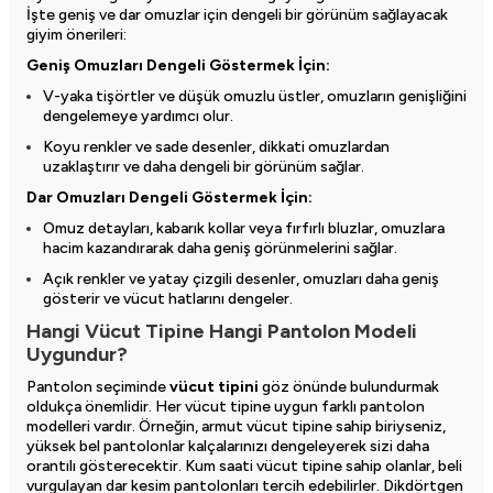
İşte geniş ve dar omuzlar için dengeli bir görünüm sağlayacak
giyim önerileri:
Geniş Omuzları Dengeli Göstermek İçin:
V-yaka tişörtler ve düşük omuzlu üstler, omuzların genişliğini
dengelemeye yardımcı olur.
Koyu renkler ve sade desenler, dikkati omuzlardan
uzaklaştırır ve daha dengeli bir görünüm sağlar.
Dar Omuzları Dengeli Göstermek İçin:
Omuz detayları, kabarık kollar veya fırfırlı bluzlar, omuzlara
hacim kazandırarak daha geniş görünmelerini sağlar.
Açık renkler ve yatay çizgili desenler, omuzları daha geniş
gösterir ve vücut hatlarını dengeler.
Hangi Vücut Tipine Hangi Pantolon Modeli
Uygundur?
Pantolon seçiminde
vücut tipini
göz önünde bulundurmak
oldukça önemlidir. Her vücut tipine uygun farklı pantolon
modelleri vardır. Örneğin, armut vücut tipine sahip biriyseniz,
yüksek bel pantolonlar kalçalarınızı dengeleyerek sizi daha
orantılı gösterecektir. Kum saati vücut tipine sahip olanlar, beli
vurgulayan dar kesim pantolonları tercih edebilirler. Dikdörtgen