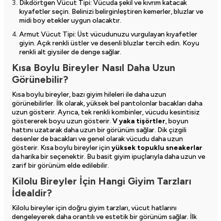
Dikdörtgen Vücut Tipi: Vücuda şekil ve kıvrım katacak
kıyafetler seçin. Belinizi belirginleştiren kemerler, bluzlar ve
midi boy etekler uygun olacaktır.
Armut Vücut Tipi: Üst vücudunuzu vurgulayan kıyafetler
giyin. Açık renkli üstler ve desenli bluzlar tercih edin. Koyu
renkli alt giysiler de denge sağlar.
Kısa Boylu Bireyler Nasıl Daha Uzun
Görünebilir?
Kısa boylu bireyler, bazı giyim hileleri ile daha uzun
görünebilirler. İlk olarak, yüksek bel pantolonlar bacakları daha
uzun gösterir. Ayrıca, tek renkli kombinler, vücudu kesintisiz
göstererek boyu uzun gösterir.
V yaka tişörtler
, boyun
hattını uzatarak daha uzun bir görünüm sağlar. Dik çizgili
desenler de bacakları ve genel olarak vücudu daha uzun
gösterir. Kısa boylu bireyler için
yüksek topuklu sneakerlar
da harika bir seçenektir. Bu basit giyim ipuçlarıyla daha uzun ve
zarif bir görünüm elde edilebilir.
Kilolu Bireyler İçin Hangi Giyim Tarzları
İdealdir?
Kilolu bireyler için doğru giyim tarzları, vücut hatlarını
dengeleyerek daha orantılı ve estetik bir görünüm sağlar. İlk