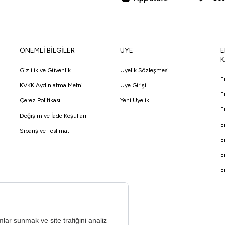
ÖNEMLİ BİLGİLER
ÜYE
E
K
Gizlilik ve Güvenlik
Üyelik Sözleşmesi
E
KVKK Aydınlatma Metni
Üye Girişi
E
Çerez Politikası
Yeni Üyelik
E
Değişim ve İade Koşulları
E
Sipariş ve Teslimat
E
E
E