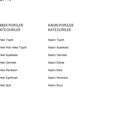
RKEK POPÜLER
KADIN POPÜLER
ATEGORİLER
KATEGORİLER
rkek Tişört
Kadın Tişört
rkek Polo Yaka Tişört
Kadın Ayakkabı
rkek Ayakkabı
Kadın Gömlek
rkek Gömlek
Kadın Elbise
rkek Pantolon
Kadın Etek
rkek Eşofman
Kadın Pantolon
rkek Şort
Kadın Bluz