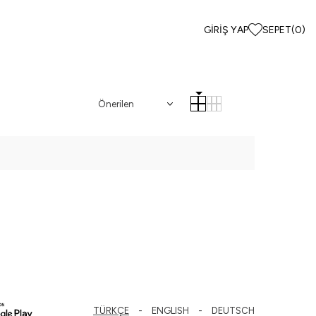
GIRIŞ YAP
SEPET
(
0
)
TÜRKÇE
ENGLISH
DEUTSCH