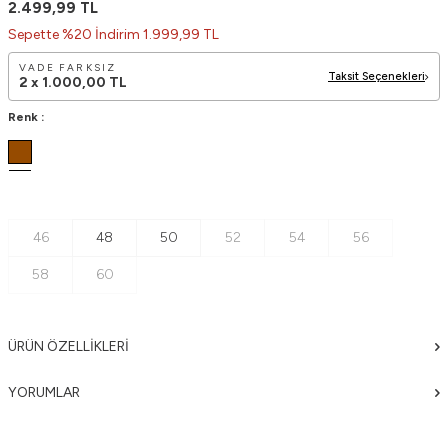
2.499,99
TL
Sepette %20 İndirim 1.999,99 TL
VADE FARKSIZ
Taksit Seçenekleri
2 x
1.000,00
TL
Renk :
46
48
50
52
54
56
58
60
ÜRÜN ÖZELLIKLERI
YORUMLAR