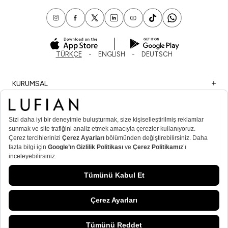
TÜRKÇE
ENGLISH
DEUTSCH
KURUMSAL
ALIŞVERİŞ
ÖNEMLİ BİLGİLER
ÜYE
ERKEK POPÜLER KATEGORİLER
KADIN POPÜLER KATEGORİLER
© Lufian.com 2026 Tüm Hakları Saklıdır
SEPETE EKLE
/
KAHVERENGI