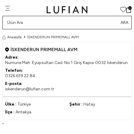
0
ARA
Anasayfa
İSKENDERUN PRIMEMALL AVM
İSKENDERUN PRIMEMALL AVM
Adres:
Numune Mah. Eyüpsultan Cad. No:1 Giriş Kapısı 0032 İskenderun
Telefon:
0326 619 22 84
E-posta:
iskenderun@lufian.com.tr
Ülke :
Türkiye
Şehir :
Hatay
İlçe :
Antakya
"