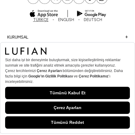
TÜRKÇE
ENGLISH
DEUTSCH
KURUMSAL
ALIŞVERİŞ
ÖNEMLİ BİLGİLER
ÜYE
ERKEK POPÜLER KATEGORİLER
KADIN POPÜLER KATEGORİLER
© Lufian.com 2026 Tüm Hakları Saklıdır
T
-Soft
E-Ticaret
Sistemleriyle Hazırlanmıştır.