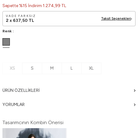
Sepette %15 İndirim 1.274,99 TL
VADE FARKSIZ
Taksit Seçenekleri
2 x
637,50
TL
Renk :
XS
S
M
L
XL
ÜRÜN ÖZELLIKLERI
YORUMLAR
Tasarımcının Kombin Önerisi