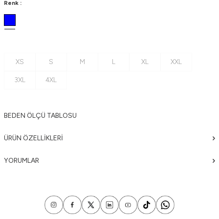
Renk :
XS
S
M
L
XL
XXL
3XL
4XL
BEDEN ÖLÇÜ TABLOSU
ÜRÜN ÖZELLIKLERI
YORUMLAR