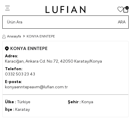
0
ARA
Anasayfa
KONYA ENNTEPE
KONYA ENNTEPE
Adres:
Karaciğan, Ankara Cd. No:72, 42050 Karatay/Konya
Telefon:
0332 503 23 43
E-posta:
konyaenntepeavm@lufian.com.tr
Ülke :
Türkiye
Şehir :
Konya
İlçe :
Karatay