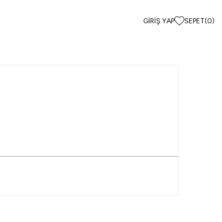
GIRIŞ YAP
SEPET
(
0
)